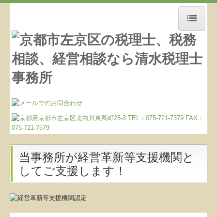
ホーム
お知らせ
事務所紹介
経営理念
交通案内
業務案内
当事務所が経営革新等支援機関と
リンク集
してご支援します！
お問合せ
マイナンバー制度への対応