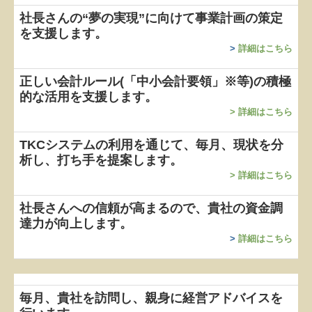
社長さんの“夢の実現”に向けて
事業計画の策定
TKCのFinTechサービス
を支援します。
補助金・助成金・融資情報
>
詳細はこちら
関与先向け融資商品ご紹介
正しい会計ルール(「中小会計要領」※等)の積極
的な活用を支援します。
経営者お役立ち情報
>
詳細はこちら
TKCシステムQ&A
TKCシステムの利用を通じて、毎月、現状を分
析し、打ち手を提案します。
経営革新等支援機関とは
>
詳細はこちら
経営改善オンデマンド講座
社長さんへの信頼が高まるので、貴社の資金調
達力が向上します。
個人情報保護方針
>
詳細はこちら
決算書の信用力を高めます
毎月、貴社を訪問し、親身に経営アドバイスを