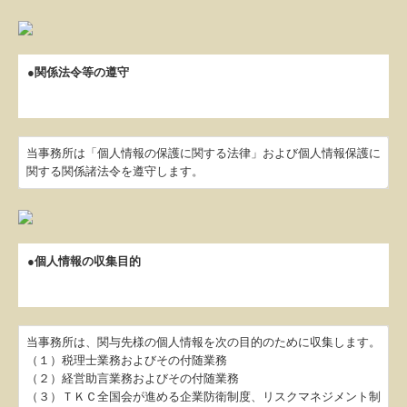
TKCのFinTechサービス
補助金・助成金・融資情報
●関係法令等の遵守
関与先向け融資商品ご紹介
経営者お役立ち情報
当事務所は「個人情報の保護に関する法律」および個人情報保護に
関する関係諸法令を遵守します。
TKCシステムQ&A
経営革新等支援機関とは
経営改善オンデマンド講座
●個人情報の収集目的
個人情報保護方針
決算書の信用力を高めます
当事務所は、関与先様の個人情報を次の目的のために収集します。
（１）税理士業務およびその付随業務
（２）経営助言業務およびその付随業務
（３）ＴＫＣ全国会が進める企業防衛制度、リスクマネジメント制